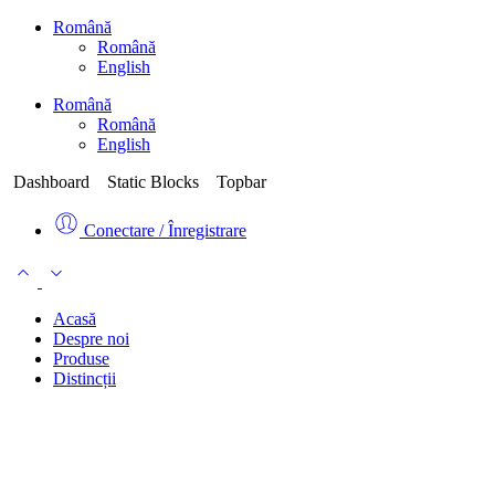
Română
Română
English
Română
Română
English
Dashboard
Static Blocks
Topbar
Conectare / Înregistrare
Acasă
Despre noi
Produse
Distincții