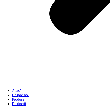
Acasă
Despre noi
Produse
Distincții