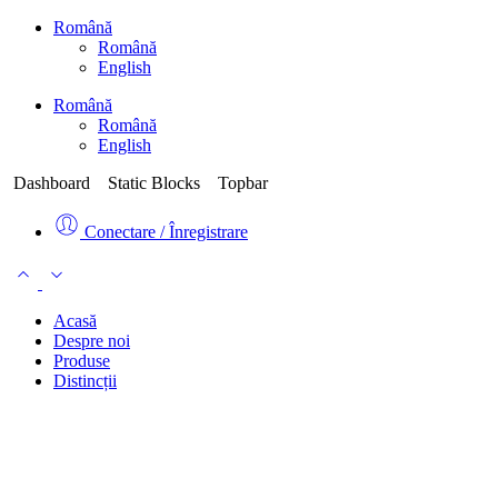
Română
Română
English
Română
Română
English
Dashboard
Static Blocks
Topbar
Conectare / Înregistrare
Acasă
Despre noi
Produse
Distincții