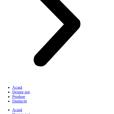
Acasă
Despre noi
Produse
Distincții
Acasă