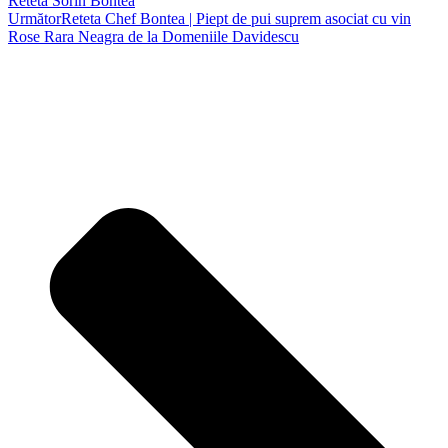
Reteta Sorin Bontea
Următor
Reteta Chef Bontea | Piept de pui suprem asociat cu vin
Rose Rara Neagra de la Domeniile Davidescu