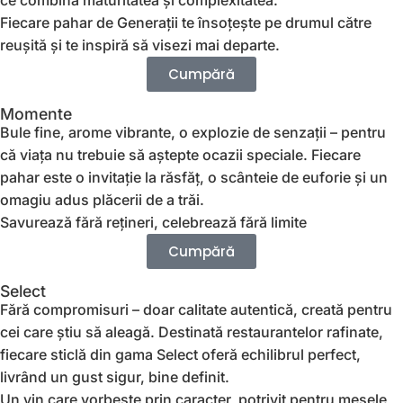
ce combină maturitatea și complexitatea.
Fiecare pahar de Generații te însoțește pe drumul către
reușită și te inspiră să visezi mai departe.
Cumpără
Momente
Bule fine, arome vibrante, o explozie de senzații – pentru
că viața nu trebuie să aștepte ocazii speciale. Fiecare
pahar este o invitație la răsfăț, o scânteie de euforie și un
omagiu adus plăcerii de a trăi.
Savurează fără rețineri, celebrează fără limite
Cumpără
Select
Fără compromisuri – doar calitate autentică, creată pentru
cei care știu să aleagă. Destinată restaurantelor rafinate,
fiecare sticlă din gama Select oferă echilibrul perfect,
livrând un gust sigur, bine definit.
Un vin care vorbește prin caracter, potrivit pentru mesele