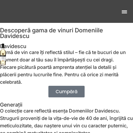
Descoperă gama de vinuri Domeniile
Davidescu
Davidescu
Gamă de vin care îți reflectă stilul – fie că te bucuri de un
moment doar al tău sau îl împărtășești cu cei dragi.
Fiecare picătură poartă amprenta atenției la detalii și
plăcerii pentru lucrurile fine. Pentru că orice zi merită
celebrată.
Cumpără
Generații
O colecție care reflectă esența Domeniilor Davidescu.
Strugurii proveniți de la vița-de-vie de 40 de ani, îngrijită cu
meticulozitate, dau naștere unui vin cu caracter puternic,