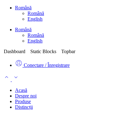
Română
Română
English
Română
Română
English
Dashboard
Static Blocks
Topbar
Conectare / Înregistrare
Acasă
Despre noi
Produse
Distincții