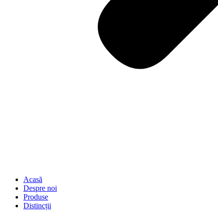
Acasă
Despre noi
Produse
Distincții